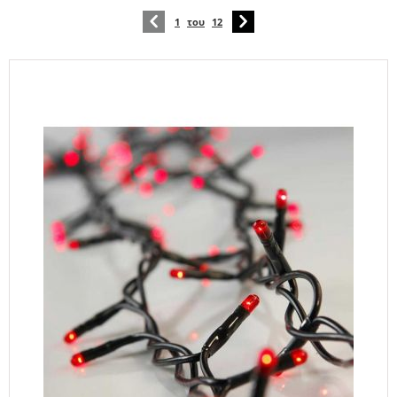
1
του
12