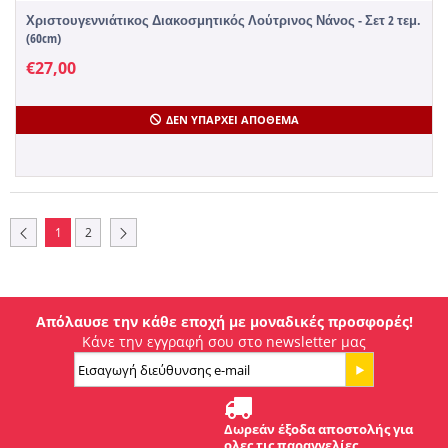
Χριστουγεννιάτικος Διακοσμητικός Λούτρινος Νάνος - Σετ 2 τεμ.
(60cm)
€
27,00
ΔΕΝ ΥΠΆΡΧΕΙ ΑΠΌΘΕΜΑ
1
2
Απόλαυσε την κάθε εποχή με μοναδικές προσφορές!
Κάνε την εγγραφή σου στο newsletter μας
Δωρεάν έξοδα αποστολής για
ολες τις παραγγελίες