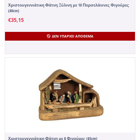
Χριστουγεννιάτικη Φάτνη Ξύλινη με 10 Πορσελάνινες Φιγούρες
(40cm)
€
35,15
ΔΕΝ ΥΠΆΡΧΕΙ ΑΠΌΘΕΜΑ
Χριστουγεννιάτικη Φάτνη με 8 Φιγούρες (45cm)