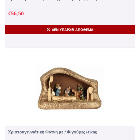
€
56,50
ΔΕΝ ΥΠΆΡΧΕΙ ΑΠΌΘΕΜΑ
Χριστουγεννιάτικη Φάτνη με 7 Φιγούρες (45cm)