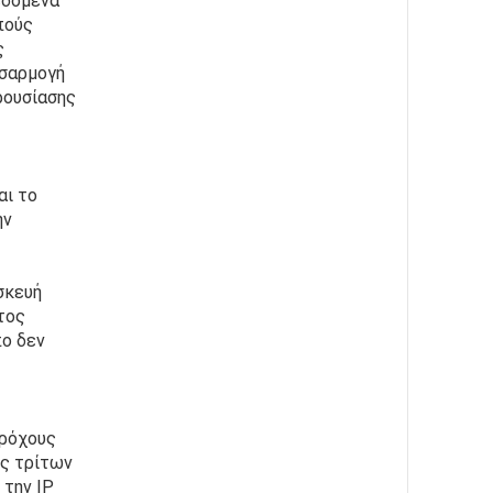
εδομένα 
ούς 
 
σαρμογή 
ουσίασης 
ι το 
ν 
κευή 
ος 
ο δεν 
ρόχους 
ς τρίτων 
την IP 