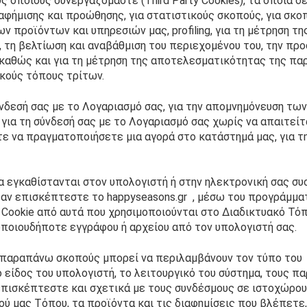
ους οποίους συνεργαζόμαστε (Third Party Cookies), τα οποία δ
αφήμισης και προώθησης, για στατιστικούς σκοπούς, για σκοπ
 προϊόντων και υπηρεσιών μας, profiling, για τη μέτρηση της
τη βελτίωση και αναβάθμιση του περιεχομένου του, την προ
 καθώς και για τη μέτρηση της αποτελεσματικότητας της παρ
ακούς τόπους τρίτων.
νδεσή σας με το Λογαριασμό σας, για την απομνημόνευση των 
ια τη σύνδεσή σας με το Λογαριασμό σας χωρίς να απαιτείτα
ε να πραγματοποιήσετε μια αγορά στο κατάστημά μας, για τη
ία εγκαθίστανται στον υπολογιστή ή στην ηλεκτρονική σας συσ
ταν επισκέπτεστε το happyseasons.gr  , μέσω του προγράμματ
 Cookie από αυτά που χρησιμοποιούνται στο Διαδικτυακό Τόπ
οποιουδήποτε εγγράφου ή αρχείου από τον υπολογιστή σας.
ς παραπάνω σκοπούς μπορεί να περιλαμβάνουν τον τύπο του 
 είδος του υπολογιστή, το λειτουργικό του σύστημα, τους πα
επισκέπτεστε και σχετικά με τους συνδέσμους σε ιστοχώρου
 μας Tόπου, τα προϊόντα και τις διαφημίσεις που βλέπετε, 