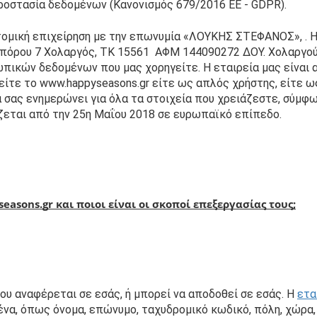
ροστασία δεδομένων (Κανονισμός 679/2016 ΕΕ - GDPR).
τομική επιχείρηση με την επωνυμία «ΛΟΥΚΗΣ ΣΤΕΦΑΝΟΣ», . Η 
απόρου 7 Χολαργός, TK 15561  ΑΦΜ 144090272 ΔΟΥ. Χολαργού,
πικών δεδομένων που μας χορηγείτε. Η εταιρεία μας είναι α
ίτε το www.happyseasons.gr είτε ως απλός χρήστης, είτε ως
σας ενημερώνει για όλα τα στοιχεία που χρειάζεστε, σύμφων
ζεται από την 25η Μαΐου 2018 σε ευρωπαϊκό επίπεδο.
asons.gr και ποιοι είναι οι σκοποί επεξεργασίας τους;
 αναφέρεται σε εσάς, ή μπορεί να αποδοθεί σε εσάς. Η 
ετα
α, όπως όνομα, επώνυμο, ταχυδρομικό κωδικό, πόλη, χώρα, 