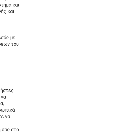
τημα και 
ής και 
σάς με 
εων του 
ήστες 
να 
, 
σωπικά 
ε να 
 σας στο 