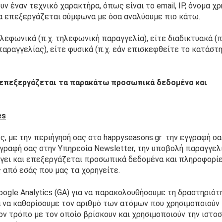
 έναν τεχνικό χαρακτήρα, όπως είναι το email, IP, όνομα χρή
ία επεξεργάζεται σύμφωνα με όσα αναλύουμε πιο κάτω.  
εφωνικά (π.χ. τηλεφωνική παραγγελία), είτε διαδικτυακά (π.
ραγγελίας), είτε φυσικά (π.χ. εάν επισκεφθείτε το κατάστη
ι επεξεργάζεται τα παρακάτω προσωπικά δεδομένα και 
es
ς, με την περιήγησή σας στο happyseasons.gr  την εγγραφή σα
ραφή σας στην Υπηρεσία Newsletter, την υποβολή παραγγελί
γει και επεξεργάζεται προσωπικά δεδομένα και πληροφορίε
ς από εσάς που μας τα χορηγείτε.
oogle Analytics (GA) για να παρακολουθήσουμε τη δραστηριότ
 να καθορίσουμε τον αριθμό των ατόμων που χρησιμοποιούν 
ν τρόπο με τον οποίο βρίσκουν και χρησιμοποιούν την ιστοσ