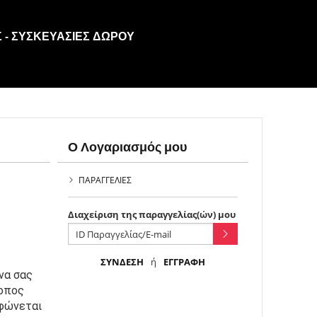
 - ΣΥΣΚΕΥΑΣΊΕΣ ΔΏΡΟΥ
Ο Λογαριασμός μου
ΠΑΡΑΓΓΕΛΊΕΣ
Διαχείριση της παραγγελίας(ών) μου
ΣΎΝΔΕΣΗ
ή
ΕΓΓΡΑΦΉ
α σας 
πρέπει να συλλέγονται και να επεξεργάζονται μόνο όταν αυτό είναι απολύτως απαραίτητο. Γι’ αυτό, ο ιστότοπος 
φώνεται 