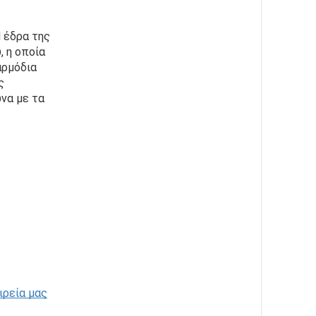
έδρα της 
 η οποία 
ρμόδια 
 
α με τα 
ιρεία μας