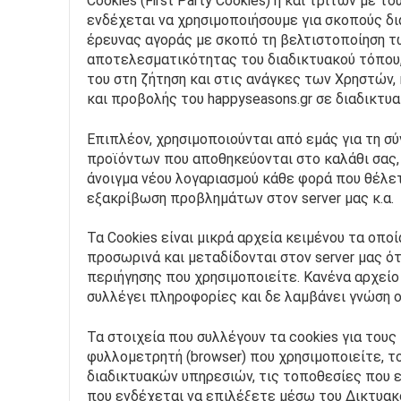
Cookies (First Party Cookies) ή και τρίτων με τ
ενδέχεται να χρησιμοποιήσουμε για σκοπούς δι
έρευνας αγοράς με σκοπό τη βελτιστοποίηση των
αποτελεσματικότητας του διαδικτυακού τόπου, 
του στη ζήτηση και στις ανάγκες των Χρηστών,
και προβολής του happyseasons.gr σε διαδικτυ
Επιπλέον, χρησιμοποιούνται από εμάς για τη σύ
προϊόντων που αποθηκεύονται στο καλάθι σας, γ
άνοιγμα νέου λογαριασμού κάθε φορά που θέλετ
εξακρίβωση προβλημάτων στον server μας κ.α.
Τα Cookies είναι μικρά αρχεία κειμένου τα οπο
προσωρινά και μεταδίδονται στον server μας ό
περιήγησης που χρησιμοποιείτε. Κανένα αρχείο
συλλέγει πληροφορίες και δε λαμβάνει γνώση 
Τα στοιχεία που συλλέγουν τα cookies για του
φυλλομετρητή (browser) που χρησιμοποιείτε, το
διαδικτυακών υπηρεσιών, τις τοποθεσίες που 
που ενδέχεται να επιλέξετε μέσω του Δικτυακού