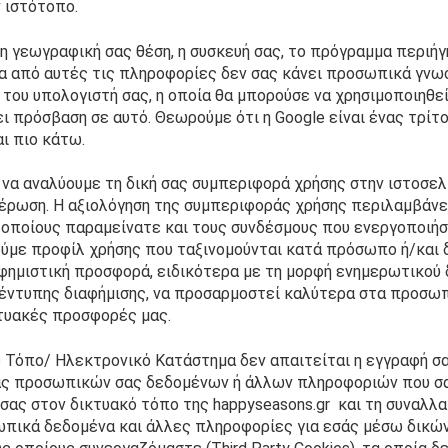
ν ιστότοπο.
 γεωγραφική σας θέση, η συσκευή σας, το πρόγραμμα περιήγη
μία από αυτές τις πληροφορίες δεν σας κάνει προσωπικά γνωσ
 του υπολογιστή σας, η οποία θα μπορούσε να χρησιμοποιηθεί 
ι πρόσβαση σε αυτό. Θεωρούμε ότι η Google είναι ένας τρίτ
ι πιο κάτω.
 να αναλύουμε τη δική σας συμπεριφορά χρήσης στην ιστοσελί
ρωση. Η αξιολόγηση της συμπεριφοράς χρήσης περιλαμβάνει
 οποίους παραμείνατε και τους συνδέσμους που ενεργοποιήσατ
ούμε προφίλ χρήσης που ταξινομούνται κατά πρόσωπο ή/και δ
φημιστική προσφορά, ειδικότερα με τη μορφή ενημερωτικού δ
 έντυπης διαφήμισης, να προσαρμοστεί καλύτερα στα προσωπ
κτυακές προσφορές μας.
ό Τόπο/ Ηλεκτρονικό Κατάστημα δεν απαιτείται η εγγραφή σα
μάς προσωπικών σας δεδομένων ή άλλων πληροφοριών που σα
σας στον δικτυακό τόπο της happyseasons.gr  και τη συναλλαγ
πικά δεδομένα και άλλες πληροφορίες για εσάς μέσω δικών