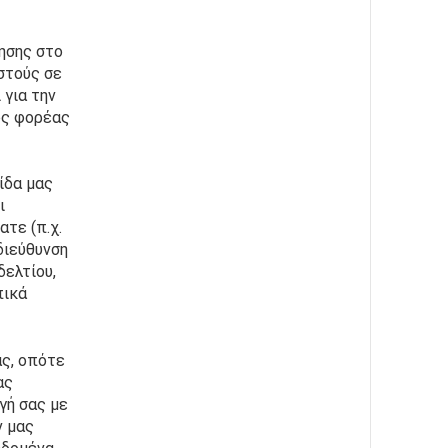
σης στο 
τούς σε 
για την 
ος φορέας 
δα μας 
 
ε (π.χ. 
ιεύθυνση 
ελτίου, 
ικά 
ς, οπότε 
ς 
ή σας με 
 μας 