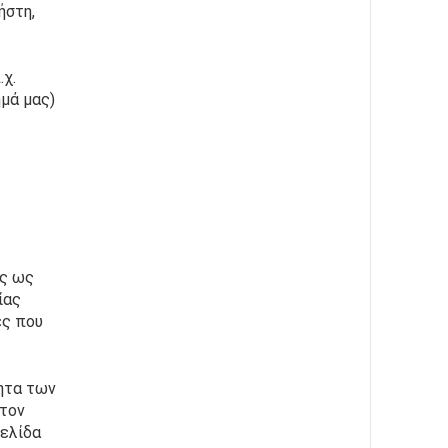
στη, 
χ. 
μά μας) 
ς ως 
ας 
ς που 
ητα των 
τον 
ελίδα 