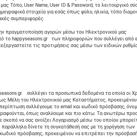
ας Τόπο, User Name, User ID & Password, το λειτουργικό σύσ
μογραφικά στοιχεία για εσάς όπως φύλο, ηλικία, τόπο διαμον
υακές συμπεριφορές.
την πραγματοποίηση αγορών μέσω του Ηλεκτρονικού μας 
ό το happyseasons.gr   των πληροφοριών που συλλέγει από ε
πεξεργαστείτε τις προτιμήσεις σας μέσω των ειδικών ρυθμίσ
easons.gr    συλλέγει τα προσωπικά δεδομένα τα οποία οι Χρ
ως Μέλη του Ηλεκτρονικού μας Καταστήματος, προκειμένου 
 περίπτωση συλλέγουμε το email και κωδικό πρόσβασης, όνομα
ογραφούνται, όπως αναλύουμε και πιο κάτω. Τα ανωτέρω προ
ε σκοπό να σας ανοίξει Λογαριασμό μέσω του οποίου μπορείτ
 παράλληλα δίνετε τη συγκατάθεσή σας με τη χορήγηση των 
 κωδικό πρόσβασης, προκειμένου να επιτρέπει την πρόσβασή