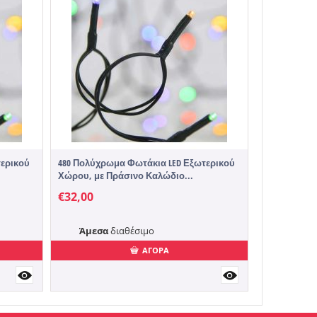
480 Λευκά Ψ
Εξωτερικού 
€
31,90
Άμεσα
τερικού
480 Πολύχρωμα Φωτάκια LED Εξωτερικού
Χώρου, με Πράσινο Καλώδιο...
€
32,00
Άμεσα
διαθέσιμο
ΑΓΟΡΑ