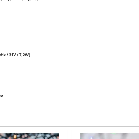
z / 31V / 7,2W)
υν