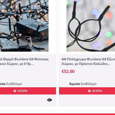
κά Θερμά Φωτάκια LED Φοίνικας
600 Πολύχρωμα Φωτάκια LED Εξω
κού Χώρου, με 8 Πρ...
Χώρου, με Πράσινο Καλώδιο...
€
52,00
εσα
διαθέσιμο
Άμεσα
διαθέσιμο
ΑΓΟΡΑ
ΑΓΟΡΑ