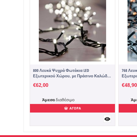
800 Λευκά Ψυχρά Φωτάκια LED
768 Λευ
Εξωτερικού Χώρου, με Πράσινο Καλώδ...
Εξωτερι
€
62,00
€
48,90
Άμεσα
διαθέσιμο
Άμ
ΑΓΟΡΑ