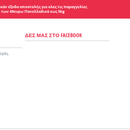
εάν έξοδα αποστολής για ολες τις παραγγελίες
 των 49ευρω Πανελλαδικά εως 5kg
ΔΕΣ ΜΑΣ ΣΤΟ FACEBOOK
ργός,