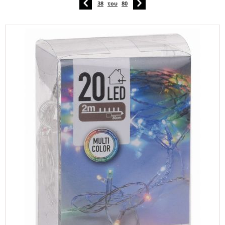
38
του
80