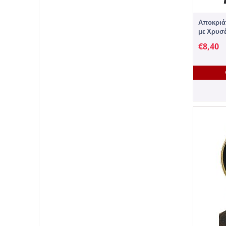
Αποκριά
με Χρυσ
€
8,40