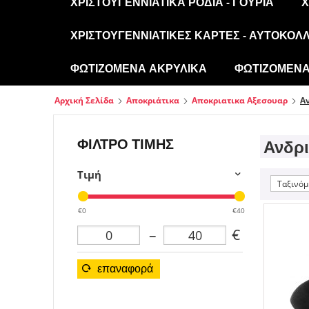
ΧΡΙΣΤΟΥΓΕΝΝΙΆΤΙΚΑ ΡΌΔΙΑ - ΓΟΎΡΙΑ
Χ
ΧΡΙΣΤΟΥΓΕΝΝΙΆΤΙΚΕΣ ΚΆΡΤΕΣ - ΑΥΤΟΚΌΛ
ΦΩΤΙΖΌΜΕΝΑ ΑΚΡΥΛΙΚΆ
ΦΩΤΙΖΌΜΕΝΑ 
Αρχική Σελίδα
Αποκριάτικα
Αποκριατικα Αξεσουαρ
Α
ΦΊΛΤΡΟ ΤΙΜΉΣ
Ανδρ
Τιμή
Ταξινόμ
€0
€40
–
€
επαναφορά