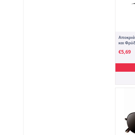
Αποκριά
και Φρύδι
€
5,69