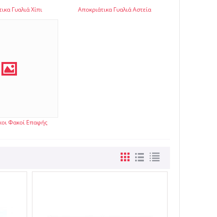
ικα Γυαλιά Χίπι
Αποκριάτικα Γυαλιά Αστεία
κοι Φακοί Επαφής