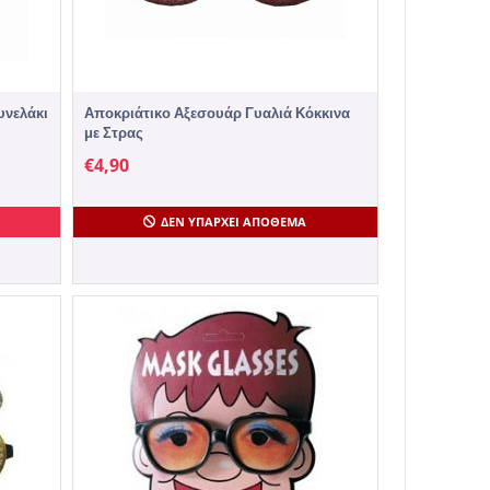
υνελάκι
Αποκριάτικο Αξεσουάρ Γυαλιά Κόκκινα
με Στρας
€
4,90
ΔΕΝ ΥΠΆΡΧΕΙ ΑΠΌΘΕΜΑ