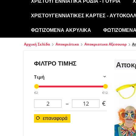
ΧΡΙΣΤΟΥΓΕΝΝΙΆΤΙΚΑ ΡΌΔΙΑ - ΓΟΎΡΙΑ
Χ
ΧΡΙΣΤΟΥΓΕΝΝΙΆΤΙΚΕΣ ΚΆΡΤΕΣ - ΑΥΤΟΚΌΛ
ΦΩΤΙΖΌΜΕΝΑ ΑΚΡΥΛΙΚΆ
ΦΩΤΙΖΌΜΕΝΑ 
Αρχική Σελίδα
Αποκριάτικα
Αποκριατικα Αξεσουαρ
Α
ΦΊΛΤΡΟ ΤΙΜΉΣ
Αποκρ
Τιμή
€2
€12
–
€
επαναφορά