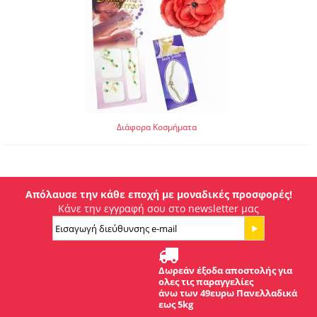
Διάφορα Κοσμήματα
Απόλαυσε την κάθε εποχή με μοναδικές προσφορές!
Κάνε την εγγραφή σου στο newsletter μας
Δωρεάν έξοδα αποστολής για
ολες τις παραγγελίες
άνω των 49ευρω Πανελλαδικά
εως 5kg