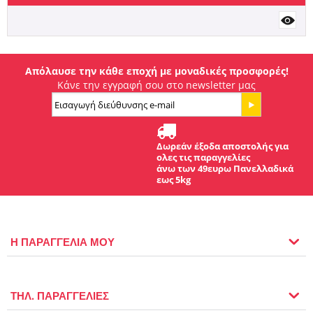
Απόλαυσε την κάθε εποχή με μοναδικές προσφορές!
Κάνε την εγγραφή σου στο newsletter μας
Δωρεάν έξοδα αποστολής για
ολες τις παραγγελίες
άνω των 49ευρω Πανελλαδικά
εως 5kg
Η ΠΑΡΑΓΓΕΛΙΑ ΜΟΥ
ΤΗΛ. ΠΑΡΑΓΓΕΛΙΕΣ