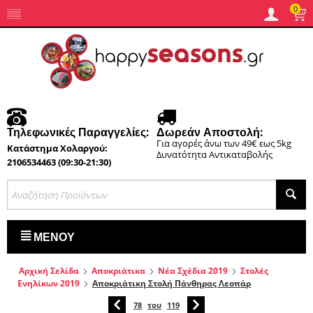
0
Τηλεφωνικές Παραγγελίες:
Δωρεάν Αποστολή:
Για αγορές άνω των 49€ εως 5kg
Κατάστημα Χολαργού:
Δυνατότητα Αντικαταβολής
2106534463 (09:30-21:30)
ΜΕΝΟΎ
Αρχική Σελίδα
Αποκριάτικα
Νέα Σχέδια 2019
Στολές
Ενηλίκων 2019
Αποκριάτικη Στολή Πάνθηρας Λεοπάρ
78
του
119