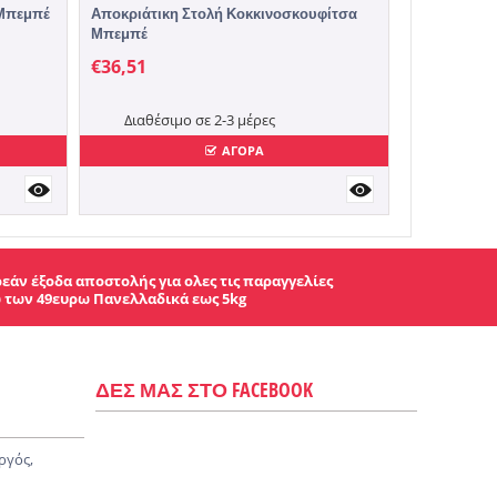
 Μπεμπέ
Αποκριάτικη Στολή Κοκκινοσκουφίτσα
Μπεμπέ
€
36,51
Διαθέσιμο σε 2-3 μέρες
ΑΓΟΡΑ
εάν έξοδα αποστολής για ολες τις παραγγελίες
 των 49ευρω Πανελλαδικά εως 5kg
ΔΕΣ ΜΑΣ ΣΤΟ FACEBOOK
ργός,