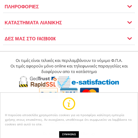
ΠΛΗΡΟΦΟΡΙΕΣ
ΚΑΤΑΣΤΗΜΑΤΑ ΛΙΑΝΙΚΗΣ
ΔΕΣ ΜΑΣ ΣΤΟ FACEBOOK
Οι τιμές είναι τελικές και περιλαμβάνουν το νόμιμο Φ.Π.Α.
Οι τιμές αφορούν μόνο online και τηλεφωνικές παραγγελίες και
διαφέρουν απο το κατάστημα
Η παρούσα ιστοσελίδα χρησιμοποίει cookies για να προσφέρει καλύτερη εμπειρία
χρήσης στους επισκέπτες. Αν συνεχίσετε, υποθέτουμε ότι συμφωνείτε να λαμβάνετε τα
© 2004-2026 Happyseasons.
Powered by CS-Cart
cookies από αυτό το site.
Κατασκευή eshop netikon.gr
ΣΥΜΦΩΝΩ