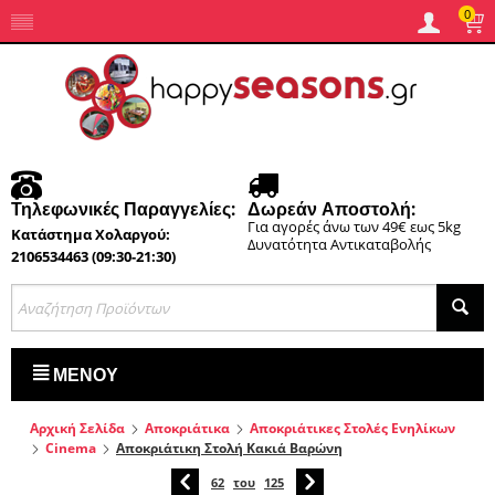
0
Τηλεφωνικές Παραγγελίες:
Δωρεάν Αποστολή:
Για αγορές άνω των 49€ εως 5kg
Κατάστημα Χολαργού:
Δυνατότητα Αντικαταβολής
2106534463 (09:30-21:30)
ΜΕΝΟΎ
Αρχική Σελίδα
Αποκριάτικα
Αποκριάτικες Στολές Ενηλίκων
Cinema
Αποκριάτικη Στολή Κακιά Βαρώνη
62
του
125