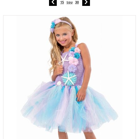
15
του
30