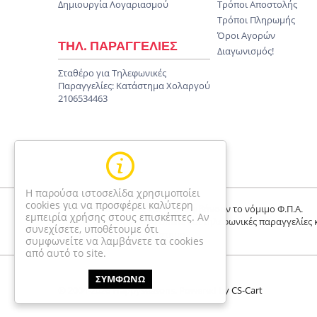
Δημιουργία Λογαριασμού
Τρόποι Αποστολής
Τρόποι Πληρωμής
Όροι Αγορών
ΤΗΛ. ΠΑΡΑΓΓΕΛΙΕΣ
Διαγωνισμός!
Σταθέρο για Τηλεφωνικές
Παραγγελίες:
Κατάστημα Χολαργού
2106534463
Η παρούσα ιστοσελίδα χρησιμοποίει
cookies για να προσφέρει καλύτερη
Οι τιμές είναι τελικές και περιλαμβάνουν το νόμιμο Φ.Π.Α.
εμπειρία χρήσης στους επισκέπτες. Αν
Οι τιμές αφορούν μόνο online και τηλεφωνικές παραγγελίες 
συνεχίσετε, υποθέτουμε ότι
διαφέρουν απο το κατάστημα
συμφωνείτε να λαμβάνετε τα cookies
από αυτό το site.
ΣΥΜΦΩΝΩ
© 2004-2026 Happyseasons.
Powered by CS-Cart