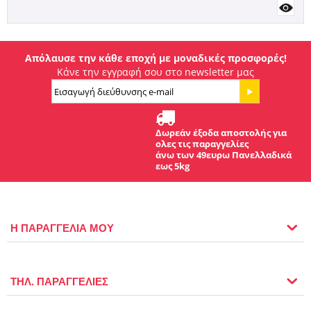
Απόλαυσε την κάθε εποχή με μοναδικές προσφορές!
Κάνε την εγγραφή σου στο newsletter μας
Δωρεάν έξοδα αποστολής για
ολες τις παραγγελίες
άνω των 49ευρω Πανελλαδικά
εως 5kg
Η ΠΑΡΑΓΓΕΛΙΑ ΜΟΥ
ΤΗΛ. ΠΑΡΑΓΓΕΛΙΕΣ