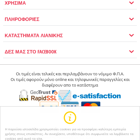
ΧΡΗΣΙΜΑ
ΠΛΗΡΟΦΟΡΙΕΣ
ΚΑΤΑΣΤΗΜΑΤΑ ΛΙΑΝΙΚΗΣ
ΔΕΣ ΜΑΣ ΣΤΟ FACEBOOK
Οι τιμές είναι τελικές και περιλαμβάνουν το νόμιμο Φ.Π.Α.
Οι τιμές αφορούν μόνο online και τηλεφωνικές παραγγελίες και
διαφέρουν απο το κατάστημα
Η παρούσα ιστοσελίδα χρησιμοποίει cookies για να προσφέρει καλύτερη εμπειρία
χρήσης στους επισκέπτες. Αν συνεχίσετε, υποθέτουμε ότι συμφωνείτε να λαμβάνετε τα
© 2004-2026 Happyseasons.
Powered by CS-Cart
cookies από αυτό το site.