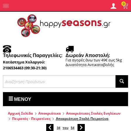
0
Τηλεφωνικές Παραγγελίες:
Δωρεάν Αποστολή:
Για αγορές άνω των 49€ εως 5kg
Κατάστημα Χολαργού:
Δυνατότητα Αντικαταβολής
2106534463 (09:30-21:30)
ΜΕΝΟΎ
Αρχική Σελίδα
Αποκριάτικα
Αποκριάτικες Στολές Ενηλίκων
Πειρατές - Πειρατίνες
Αποκριάτικη Στολή Πειρατίνα
34
του
54