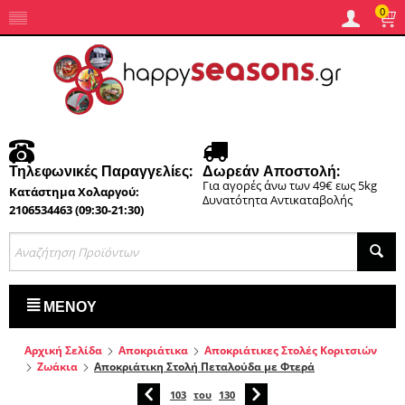
0
Τηλεφωνικές Παραγγελίες:
Δωρεάν Αποστολή:
Για αγορές άνω των 49€ εως 5kg
Κατάστημα Χολαργού:
Δυνατότητα Αντικαταβολής
2106534463 (09:30-21:30)
ΜΕΝΟΎ
Αρχική Σελίδα
Αποκριάτικα
Αποκριάτικες Στολές Κοριτσιών
Ζωάκια
Αποκριάτικη Στολή Πεταλούδα με Φτερά
103
του
130