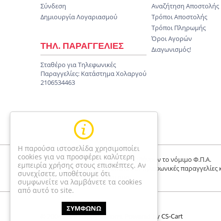
Σύνδεση
Αναζήτηση Αποστολής
Δημιουργία Λογαριασμού
Τρόποι Αποστολής
Τρόποι Πληρωμής
Όροι Αγορών
ΤΗΛ. ΠΑΡΑΓΓΕΛΙΕΣ
Διαγωνισμός!
Σταθέρο για Τηλεφωνικές
Παραγγελίες:
Κατάστημα Χολαργού
2106534463
Η παρούσα ιστοσελίδα χρησιμοποίει
cookies για να προσφέρει καλύτερη
Οι τιμές είναι τελικές και περιλαμβάνουν το νόμιμο Φ.Π.Α.
εμπειρία χρήσης στους επισκέπτες. Αν
Οι τιμές αφορούν μόνο online και τηλεφωνικές παραγγελίες 
συνεχίσετε, υποθέτουμε ότι
διαφέρουν απο το κατάστημα
συμφωνείτε να λαμβάνετε τα cookies
από αυτό το site.
ΣΥΜΦΩΝΩ
© 2004-2026 Happyseasons.
Powered by CS-Cart