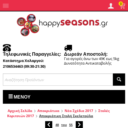
0
Τηλεφωνικές Παραγγελίες:
Δωρεάν Αποστολή:
Για αγορές άνω των 49€ εως 5kg
Κατάστημα Χολαργού:
Δυνατότητα Αντικαταβολής
2106534463 (09:30-21:30)
ΜΕΝΟΎ
Αρχική Σελίδα
Αποκριάτικα
Νέα Σχέδια 2017
Στολές
Κοριτσιών 2017
Αποκριάτικη Στολή Σκελετούλα
48
του
55