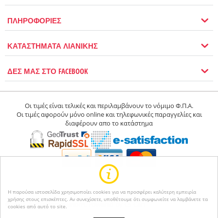
ΠΛΗΡΟΦΟΡΙΕΣ
ΚΑΤΑΣΤΗΜΑΤΑ ΛΙΑΝΙΚΗΣ
ΔΕΣ ΜΑΣ ΣΤΟ FACEBOOK
Οι τιμές είναι τελικές και περιλαμβάνουν το νόμιμο Φ.Π.Α.
Οι τιμές αφορούν μόνο online και τηλεφωνικές παραγγελίες και
διαφέρουν απο το κατάστημα
Η παρούσα ιστοσελίδα χρησιμοποίει cookies για να προσφέρει καλύτερη εμπειρία
χρήσης στους επισκέπτες. Αν συνεχίσετε, υποθέτουμε ότι συμφωνείτε να λαμβάνετε τα
© 2004-2026 Happyseasons.
Powered by CS-Cart
cookies από αυτό το site.