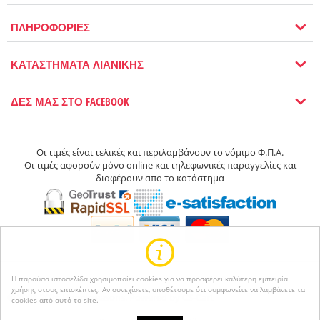
ΠΛΗΡΟΦΟΡΙΕΣ
ΚΑΤΑΣΤΗΜΑΤΑ ΛΙΑΝΙΚΗΣ
ΔΕΣ ΜΑΣ ΣΤΟ FACEBOOK
Οι τιμές είναι τελικές και περιλαμβάνουν το νόμιμο Φ.Π.Α.
Οι τιμές αφορούν μόνο online και τηλεφωνικές παραγγελίες και
διαφέρουν απο το κατάστημα
Η παρούσα ιστοσελίδα χρησιμοποίει cookies για να προσφέρει καλύτερη εμπειρία
χρήσης στους επισκέπτες. Αν συνεχίσετε, υποθέτουμε ότι συμφωνείτε να λαμβάνετε τα
© 2004-2026 Happyseasons.
Powered by CS-Cart
cookies από αυτό το site.