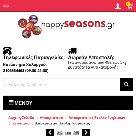
0
Τηλεφωνικές Παραγγελίες:
Δωρεάν Αποστολή:
Για αγορές άνω των 49€ εως 5kg
Κατάστημα Χολαργού:
Δυνατότητα Αντικαταβολής
2106534463 (09:30-21:30)
ΜΕΝΟΎ
Αρχική Σελίδα
Αποκριάτικα
Αποκριάτικες Στολές Ενηλίκων
Ζευγάρια
Αποκριάτικη Στολή Τουρίστας
242
του
265