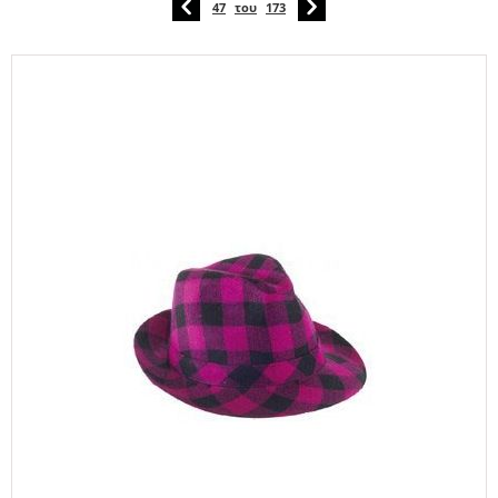
47
του
173