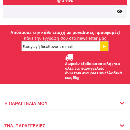
ΑΓΟΡΑ
Απόλαυσε την κάθε εποχή με μοναδικές προσφορές!
Κάνε την εγγραφή σου στο newsletter μας
Δωρεάν έξοδα αποστολής για
ολες τις παραγγελίες
άνω των 49ευρω Πανελλαδικά
εως 5kg
Η ΠΑΡΑΓΓΕΛΙΑ ΜΟΥ
ΤΗΛ. ΠΑΡΑΓΓΕΛΙΕΣ