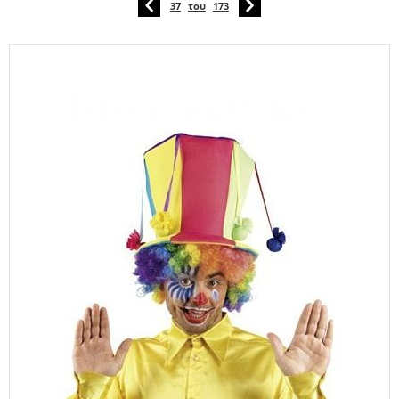
37
του
173