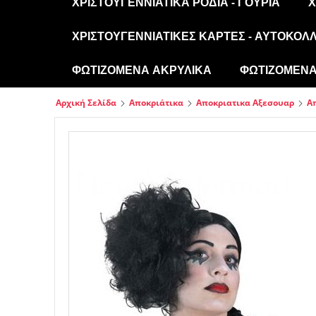
ΧΡΙΣΤΟΥΓΕΝΝΙΆΤΙΚΑ ΡΌΔΙΑ - ΓΟΎΡΙΑ
Χ
ΧΡΙΣΤΟΥΓΕΝΝΙΆΤΙΚΕΣ ΚΆΡΤΕΣ - ΑΥΤΟΚΌΛ
ΦΩΤΙΖΌΜΕΝΑ ΑΚΡΥΛΙΚΆ
ΦΩΤΙΖΌΜΕΝΑ 
Αρχική Σελίδα
Αποκριάτικα
Αποκριατικα Αξεσουαρ
Α