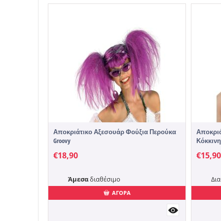
Αποκριάτικο Αξεσουάρ Φούξια Περούκα
Αποκριά
Groovy
Κόκκινη
€
18,90
€
15,90
Άμεσα
διαθέσιμο
Δια
ΑΓΟΡΑ