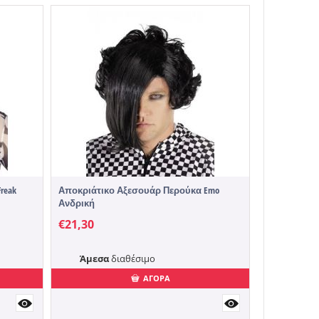
Αποκριάτικ
€
28,60
Διαθέσι
reak
Αποκριάτικο Αξεσουάρ Περούκα Emo
Ανδρική
€
21,30
Άμεσα
διαθέσιμο
ΑΓΟΡΑ