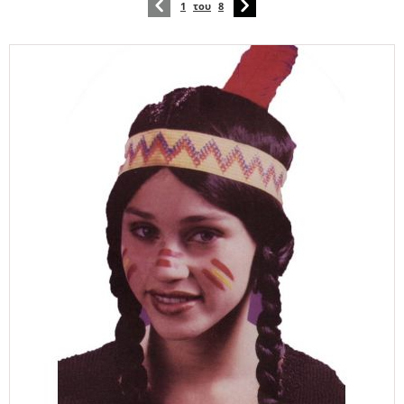
1
του
8