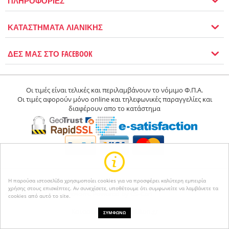
ΠΛΗΡΟΦΟΡΙΕΣ
ΚΑΤΑΣΤΗΜΑΤΑ ΛΙΑΝΙΚΗΣ
ΔΕΣ ΜΑΣ ΣΤΟ FACEBOOK
Οι τιμές είναι τελικές και περιλαμβάνουν το νόμιμο Φ.Π.Α.
Οι τιμές αφορούν μόνο online και τηλεφωνικές παραγγελίες και
διαφέρουν απο το κατάστημα
Η παρούσα ιστοσελίδα χρησιμοποίει cookies για να προσφέρει καλύτερη εμπειρία
χρήσης στους επισκέπτες. Αν συνεχίσετε, υποθέτουμε ότι συμφωνείτε να λαμβάνετε τα
© 2004-2026 Happyseasons.
Powered by CS-Cart
cookies από αυτό το site.
Κατασκευή eshop netikon.gr
ΣΥΜΦΩΝΩ