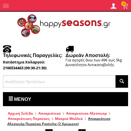
0
Τηλεφωνικές Παραγγελίες:
Δωρεάν Αποστολή:
Για αγορές άνω των 49€ εως 5kg
Κατάστημα Χολαργού:
Δυνατότητα Αντικαταβολής
2106534463 (09:30-21:30)
ΜΕΝΟΎ
Αρχική Σελίδα
Αποκριάτικα
Αποκριατικα Αξεσουαρ
Αποκριάτικες Περούκες
Μακριά Μαλλιά
Αποκριάτικο
Αξεσουάρ Περούκα Postiche (2 Χρώματα)