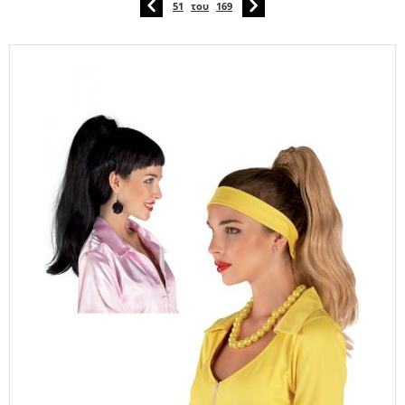
51
του
169