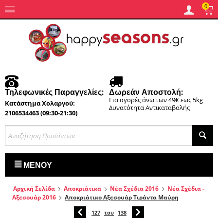
0
Τηλεφωνικές Παραγγελίες:
Δωρεάν Αποστολή:
Για αγορές άνω των 49€ εως 5kg
Κατάστημα Χολαργού:
Δυνατότητα Αντικαταβολής
2106534463 (09:30-21:30)
ΜΕΝΟΎ
Αρχική Σελίδα
Αποκριάτικα
Νέα Σχέδια 2016
Νέα Σχέδια -
Αξεσουάρ 2016
Αποκριάτικο Αξεσουάρ Τιράντα Μαύρη
127
του
138