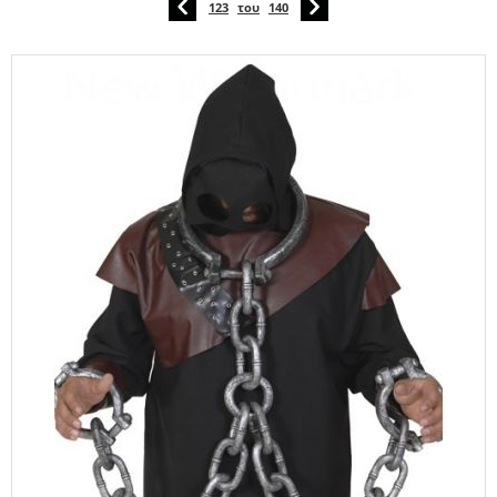
123
του
140