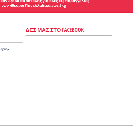
εάν έξοδα αποστολής για ολες τις παραγγελίες
 των 49ευρω Πανελλαδικά εως 5kg
ΔΕΣ ΜΑΣ ΣΤΟ FACEBOOK
ργός,