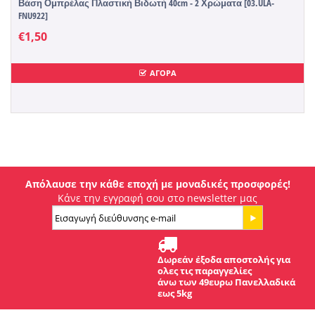
Βάση Ομπρέλας Πλαστική Βιδωτή 40cm - 2 Χρώματα [03.ULA-
FNU922]
€
1,50
ΑΓΟΡΑ
Απόλαυσε την κάθε εποχή με μοναδικές προσφορές!
Κάνε την εγγραφή σου στο newsletter μας
Δωρεάν έξοδα αποστολής για
ολες τις παραγγελίες
άνω των 49ευρω Πανελλαδικά
εως 5kg