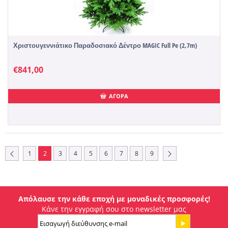
Χριστουγεννιάτικο Παραδοσιακό Δέντρο MAGIC Full Pe (2,7m)
€
841,00
ΑΓΟΡΑ
1
2
3
4
5
6
7
8
9
Απόλαυσε την κάθε εποχή με μοναδικές προσφορές!
Κάνε την εγγραφή σου στο newsletter μας