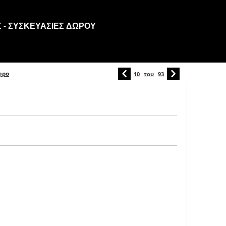
 - ΣΥΣΚΕΥΑΣΊΕΣ ΔΏΡΟΥ
φρο
10
του
93