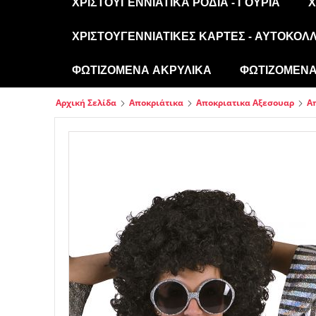
ΧΡΙΣΤΟΥΓΕΝΝΙΆΤΙΚΑ ΡΌΔΙΑ - ΓΟΎΡΙΑ
Χ
ΧΡΙΣΤΟΥΓΕΝΝΙΆΤΙΚΕΣ ΚΆΡΤΕΣ - ΑΥΤΟΚΌΛ
ΦΩΤΙΖΌΜΕΝΑ ΑΚΡΥΛΙΚΆ
ΦΩΤΙΖΌΜΕΝΑ 
Αρχική Σελίδα
Αποκριάτικα
Αποκριατικα Αξεσουαρ
Α