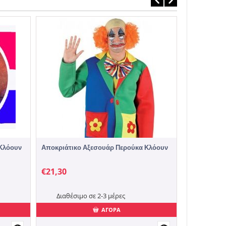
Αποκριάτικ
Βασίλισσα 
€
24,90
Διαθέσι
Κλόουν
Αποκριάτικο Αξεσουάρ Περούκα Κλόουν
€
21,30
Διαθέσιμο σε 2-3 μέρες
ΑΓΟΡΑ