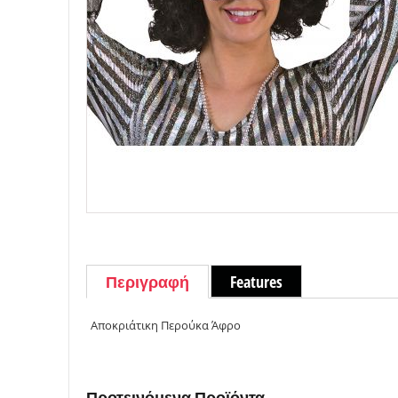
Περιγραφή
Features
Αποκριάτικη Περούκα Άφρο
Προτεινόμενα Προϊόντα