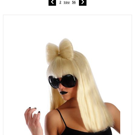
2
του
56