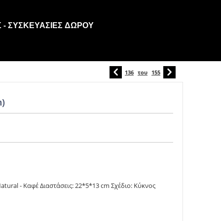
 - ΣΥΣΚΕΥΑΣΊΕΣ ΔΏΡΟΥ
136
του
155
m)
ural - Καφέ Διαστάσεις: 22*5*13 cm Σχέδιο: Κύκνος