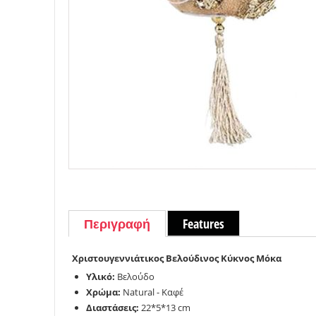
Περιγραφή
Features
Χριστουγεννιάτικος Βελούδινος Κύκνος Μόκα
Υλικό:
Βελούδο
Χρώμα:
Natural - Καφέ
Διαστάσεις:
22*5*13 cm