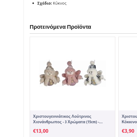
Σχέδιο:
Κύκνος
Προτεινόμενα Προϊόντα
Χριστουγεννιάτικος Λούτρινος
Χριστου
Χιονάνθρωπος - 3 Χρώματα (15cm) -...
Κόκκινο
€
13,00
€
3,90