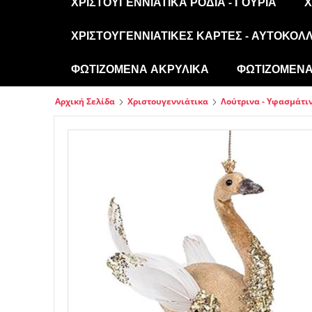
ΧΡΙΣΤΟΥΓΕΝΝΙΆΤΙΚΑ ΡΌΔΙΑ - ΓΟΎΡΙΑ
Χ
ΧΡΙΣΤΟΥΓΕΝΝΙΆΤΙΚΕΣ ΚΆΡΤΕΣ - ΑΥΤΟΚΌΛ
ΦΩΤΙΖΌΜΕΝΑ ΑΚΡΥΛΙΚΆ
ΦΩΤΙΖΌΜΕΝΑ 
Αρχική Σελίδα
Χριστουγεννιάτικα
Λούτρινα - Υφασμάτιν