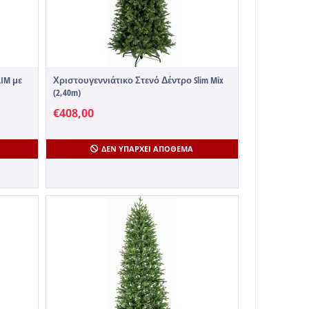
IM με
Χριστουγεννιάτικο Στενό Δέντρο Slim Mix
(2,40m)
€
408,00
ΔΕΝ ΥΠΆΡΧΕΙ ΑΠΌΘΕΜΑ