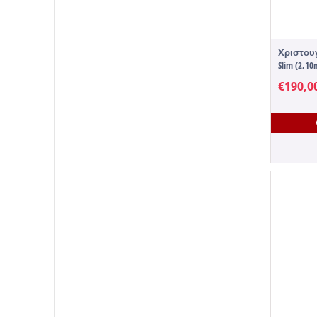
Χριστουγ
Slim (2,10
€
190,0