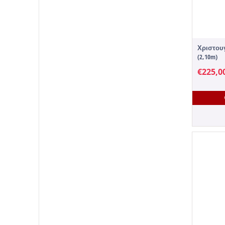
Χριστουγ
(2,10m)
€
225,0