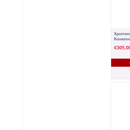
Χριστουγ
Κουκουνά
€
305,0