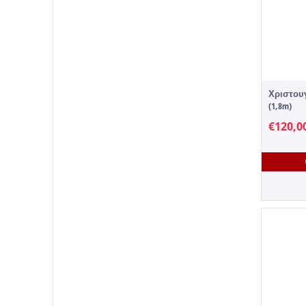
Χριστουγ
(1,8m)
€
120,0