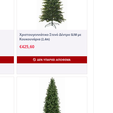
Χριστουγεννιάτικο Στενό Δέντρο SLIM με
Κουκουνάρια (2,4m)
€
425,60
ΔΕΝ ΥΠΆΡΧΕΙ ΑΠΌΘΕΜΑ