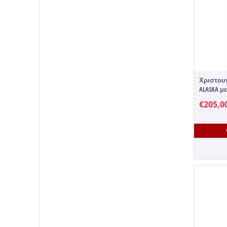
Χριστουγ
ALASKA μ
€
205,0