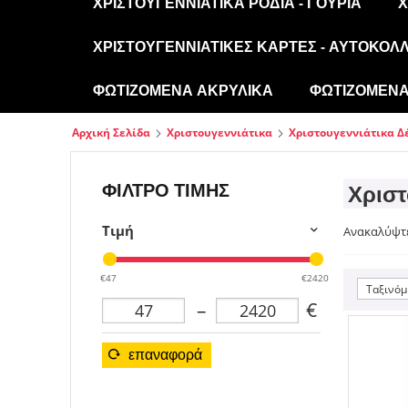
ΧΡΙΣΤΟΥΓΕΝΝΙΆΤΙΚΑ ΡΌΔΙΑ - ΓΟΎΡΙΑ
Χ
ΧΡΙΣΤΟΥΓΕΝΝΙΆΤΙΚΕΣ ΚΆΡΤΕΣ - ΑΥΤΟΚΌΛ
ΦΩΤΙΖΌΜΕΝΑ ΑΚΡΥΛΙΚΆ
ΦΩΤΙΖΌΜΕΝΑ 
Αρχική Σελίδα
Χριστουγεννιάτικα
Χριστουγεννιάτικα Δ
ΦΊΛΤΡΟ ΤΙΜΉΣ
Χριστο
Τιμή
Ανακαλύψτ
€47
€2420
Ταξινόμ
–
€
επαναφορά