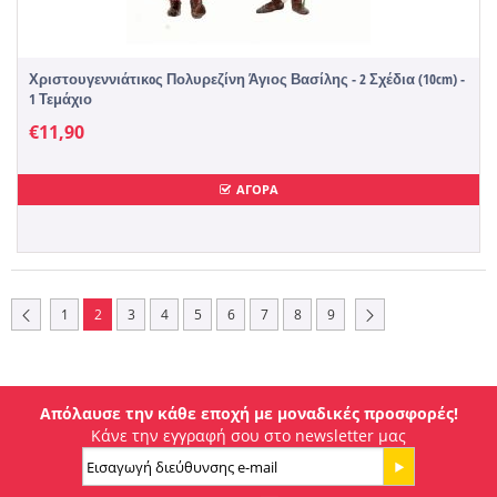
Χριστουγεννιάτικoς Πολυρεζίνη Άγιος Βασίλης - 2 Σχέδια (10cm) -
1 Τεμάχιο
€
11,90
ΑΓΟΡΑ
1
2
3
4
5
6
7
8
9
Απόλαυσε την κάθε εποχή με μοναδικές προσφορές!
Κάνε την εγγραφή σου στο newsletter μας