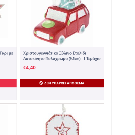
Γκρι με
Χριστουγεννιάτικο Ξύλινο Στολίδι
Αυτοκίνητο Πολύχρωμο (9.5cm) - 1 Τεμάχιο
€
4,40
ΔΕΝ ΥΠΆΡΧΕΙ ΑΠΌΘΕΜΑ