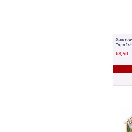
Χριστουγ
Ταμπέλα 
Τεμάχιο
€
8,50