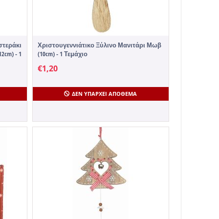
στεράκι
Χριστουγεννιάτικο Ξύλινο Μανιτάρι Μωβ
2cm) - 1
(10cm) - 1 Τεμάχιο
€
1,20
ΔΕΝ ΥΠΆΡΧΕΙ ΑΠΌΘΕΜΑ