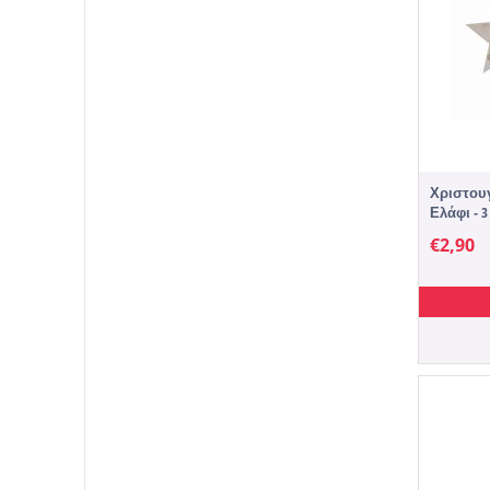
Χριστουγ
Ελάφι - 3
€
2,90