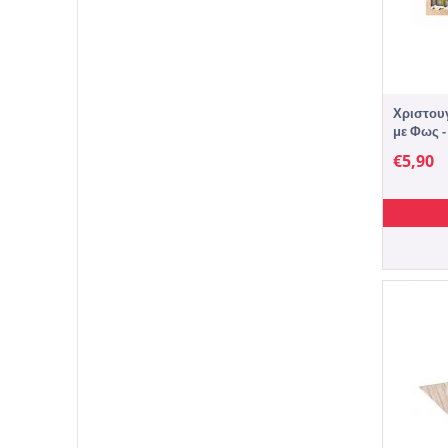
Χριστουγ
με Φως - 
€
5,90