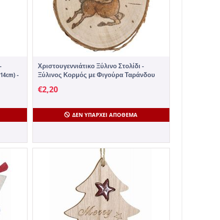
-
Χριστουγεννιάτικο Ξύλινο Στολίδι -
14cm) -
Ξύλινος Κορμός με Φιγούρα Ταράνδου
Καφέ - 1 Τεμάχιο
€
2,20
ΔΕΝ ΥΠΆΡΧΕΙ ΑΠΌΘΕΜΑ