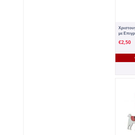
Χριστουγ
με Επιγ
(12cm) - 
€
2,50