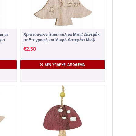
κι με
Χριστουγεννιάτικο Ξύλινο Μπεζ Δεντράκι
χιο
με Επιγραφή και Μικρό Αστεράκι Μωβ
(11cm) - 1 Τεμάχιο
€
2,50
ΔΕΝ ΥΠΆΡΧΕΙ ΑΠΌΘΕΜΑ