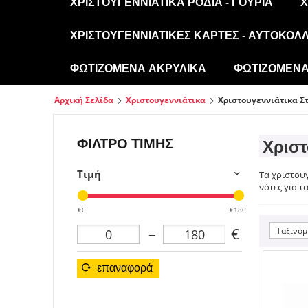
ΧΡΙΣΤΟΥΓΕΝΝΙΆΤΙΚΑ ΡΌΔΙΑ - ΓΟΎΡΙΑ
Χ
ΧΡΙΣΤΟΥΓΕΝΝΙΆΤΙΚΕΣ ΚΆΡΤΕΣ - ΑΥΤΟΚΌΛ
ΦΩΤΙΖΌΜΕΝΑ ΑΚΡΥΛΙΚΆ
ΦΩΤΙΖΌΜΕΝΑ 
Αρχική Σελίδα
Χριστουγεννιάτικα
Χριστουγεννιάτικα Σ
ΦΊΛΤΡΟ ΤΙΜΉΣ
Χριστ
Τιμή
Tα χριστουγ
νότες για τ
€0
€180
–
€
Ταξινόμ
επαναφορά