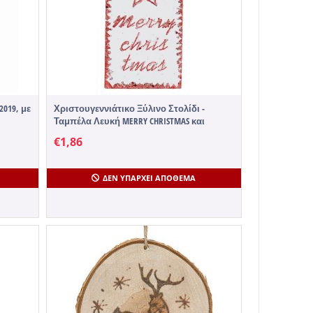
2019, με
Χριστουγεννιάτικο Ξύλινο Στολίδι -
Ταμπέλα Λευκή MERRY CHRISTMAS και
Αστεράκι (11cm) - 1 Τεμάχιο
€
1,86
ΔΕΝ ΥΠΆΡΧΕΙ ΑΠΌΘΕΜΑ