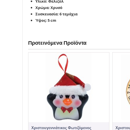
Υλικό: Φελιζόλ
Χρώμα: Χρυσό
Συσκευασία: 6 τεμάχια
Ύψος: 5 cm
Προτεινόμενα Προϊόντα
Χριστουγεννιάτικος Φωτιζόμενος
Χριστου