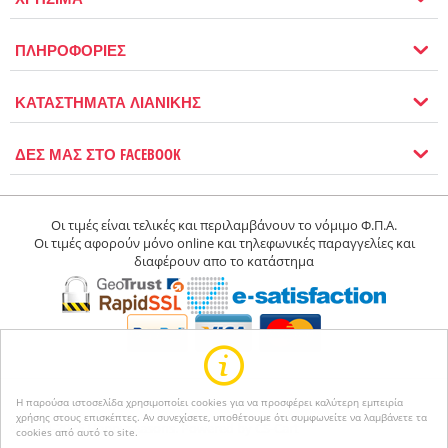
ΠΛΗΡΟΦΟΡΙΕΣ
ΚΑΤΑΣΤΗΜΑΤΑ ΛΙΑΝΙΚΗΣ
ΔΕΣ ΜΑΣ ΣΤΟ FACEBOOK
Οι τιμές είναι τελικές και περιλαμβάνουν το νόμιμο Φ.Π.Α.
Οι τιμές αφορούν μόνο online και τηλεφωνικές παραγγελίες και
διαφέρουν απο το κατάστημα
Η παρούσα ιστοσελίδα χρησιμοποίει cookies για να προσφέρει καλύτερη εμπειρία
χρήσης στους επισκέπτες. Αν συνεχίσετε, υποθέτουμε ότι συμφωνείτε να λαμβάνετε τα
© 2004-2026 Happyseasons.
Powered by CS-Cart
cookies από αυτό το site.