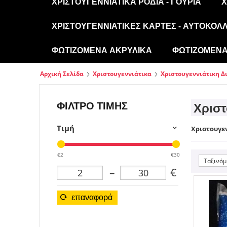
ΧΡΙΣΤΟΥΓΕΝΝΙΆΤΙΚΑ ΡΌΔΙΑ - ΓΟΎΡΙΑ
Χ
ΧΡΙΣΤΟΥΓΕΝΝΙΆΤΙΚΕΣ ΚΆΡΤΕΣ - ΑΥΤΟΚΌΛ
ΦΩΤΙΖΌΜΕΝΑ ΑΚΡΥΛΙΚΆ
ΦΩΤΙΖΌΜΕΝΑ 
Αρχική Σελίδα
Χριστουγεννιάτικα
Χριστουγεννιάτικη Δ
ΦΊΛΤΡΟ ΤΙΜΉΣ
Χριστ
Τιμή
Χριστουγεν
€2
€30
Ταξινόμ
–
€
επαναφορά