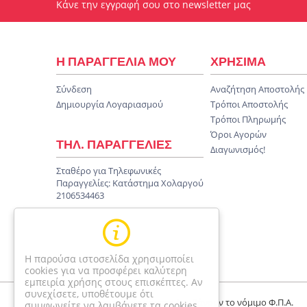
Κάνε την εγγραφή σου στο newsletter μας
Η ΠΑΡΑΓΓΕΛΙΑ ΜΟΥ
ΧΡΗΣΙΜΑ
Σύνδεση
Αναζήτηση Αποστολής
Δημιουργία Λογαριασμού
Τρόποι Αποστολής
Τρόποι Πληρωμής
Όροι Αγορών
ΤΗΛ. ΠΑΡΑΓΓΕΛΙΕΣ
Διαγωνισμός!
Σταθέρο για Τηλεφωνικές
Παραγγελίες:
Κατάστημα Χολαργού
2106534463
Η παρούσα ιστοσελίδα χρησιμοποίει
cookies για να προσφέρει καλύτερη
εμπειρία χρήσης στους επισκέπτες. Αν
συνεχίσετε, υποθέτουμε ότι
Οι τιμές είναι τελικές και περιλαμβάνουν το νόμιμο Φ.Π.Α.
συμφωνείτε να λαμβάνετε τα cookies