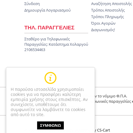
Σύνδεση
Αναζήτηση Αποστολής
Δημιουργία Λογαριασμού
Τρόποι Αποστολής
Τρόποι Πληρωμής
Όροι Αγορών
ΤΗΛ. ΠΑΡΑΓΓΕΛΙΕΣ
Διαγωνισμός!
Σταθέρο για Τηλεφωνικές
Παραγγελίες:
Κατάστημα Χολαργού
2106534463
Η παρούσα ιστοσελίδα χρησιμοποίει
cookies για να προσφέρει καλύτερη
Οι τιμές είναι τελικές και περιλαμβάνουν το νόμιμο Φ.Π.Α.
εμπειρία χρήσης στους επισκέπτες. Αν
Οι τιμές αφορούν μόνο online και τηλεφωνικές παραγγελίες 
συνεχίσετε, υποθέτουμε ότι
διαφέρουν απο το κατάστημα
συμφωνείτε να λαμβάνετε τα cookies
από αυτό το site.
ΣΥΜΦΩΝΩ
© 2004-2026 Happyseasons.
Powered by CS-Cart