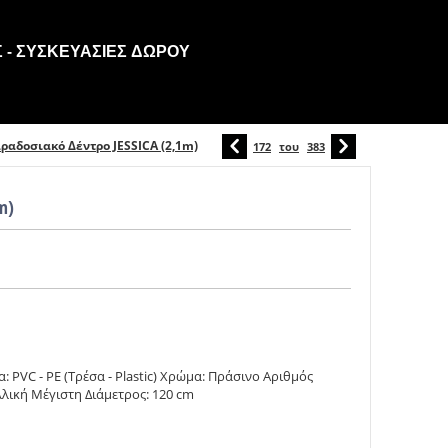
 - ΣΥΣΚΕΥΑΣΊΕΣ ΔΏΡΟΥ
ραδοσιακό Δέντρο JESSICA (2,1m)
172
του
383
m)
PVC - PE (Τρέσα - Plastic) Χρώμα: Πράσινο Αριθμός
λική Μέγιστη Διάμετρος: 120 cm