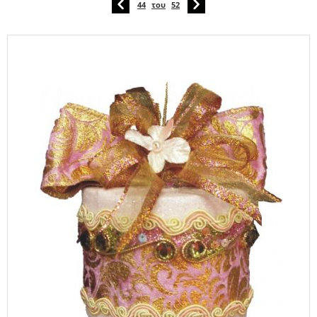
44
του
52