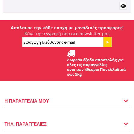
Απόλαυσε την κάθε εποχή με μοναδικές προσφορές!
Κάνε την εγγραφή σου στο newsletter μας
Δωρεάν έξοδα αποστολής για
ολες τις παραγγελίες
άνω των 49ευρω Πανελλαδικά
εως 5kg
Η ΠΑΡΑΓΓΕΛΙΑ ΜΟΥ
ΤΗΛ. ΠΑΡΑΓΓΕΛΙΕΣ