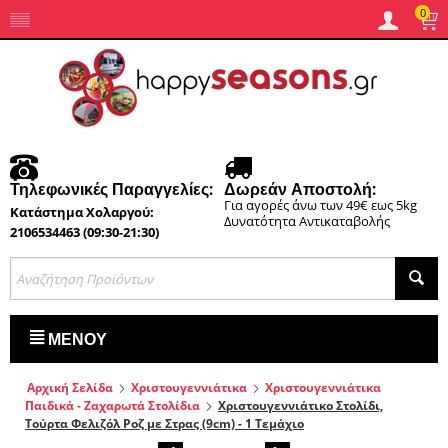
0
Τηλεφωνικές Παραγγελίες:
Δωρεάν Αποστολή:
Για αγορές άνω των 49€ εως 5kg
Κατάστημα Χολαργού:
Δυνατότητα Αντικαταβολής
2106534463 (09:30-21:30)
ΜΕΝΟΎ
Αρχική Σελίδα
Χριστουγεννιάτικα
Χριστουγεννιάτικα
Παιδικά - Ζαχαρωτά Στολίδια
Χριστουγεννιάτικο Στολίδι,
Τούρτα Φελιζόλ Ροζ με Στρας (9cm) - 1 Τεμάχιο