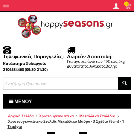
0
Τηλεφωνικές Παραγγελίες:
Δωρεάν Αποστολή:
Για αγορές άνω των 49€ εως 5kg
Κατάστημα Χολαργού:
Δυνατότητα Αντικαταβολής
2106534463 (09:30-21:30)
ΜΕΝΟΎ
Αρχική Σελίδα
Χριστουγεννιάτικα
Μεταλλικά Στολίδια
Χριστουγεννιάτικο Στολίδι Μεταλλικό Μαύρο - 3 Σχέδια (8cm) - 1
Τεμάχιο