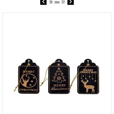
75
του
77