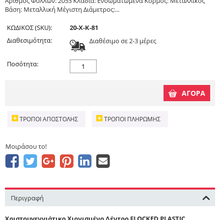
Αριθμός Φύλλων: 2053 Κλαδιά: Ενσωματωμένα Κορμός: Μεταλλικός
Βάση: Μεταλλική Μέγιστη Διάμετρος:...
ΚΩΔΙΚΟΣ (SKU):
20-X-K-81
Διαθεσιμότητα:
Διαθέσιμο σε 2-3 μέρες
Ποσότητα:
ΑΓΟΡΑ
ΤΡΌΠΟΙ ΑΠΟΣΤΟΛΉΣ
ΤΡΌΠΟΙ ΠΛΗΡΩΜΉΣ
Μοιράσου το!
Περιγραφή
Χριστουγεννιάτικο Χιονισμένο Δέντρο FLOCKED PLASTIC