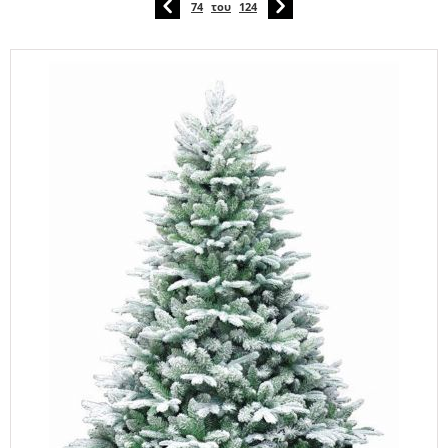
74
του
124