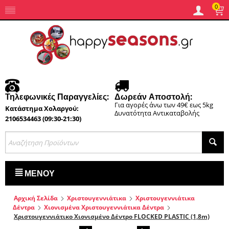
0
Τηλεφωνικές Παραγγελίες:
Δωρεάν Αποστολή:
Για αγορές άνω των 49€ εως 5kg
Κατάστημα Χολαργού:
Δυνατότητα Αντικαταβολής
2106534463 (09:30-21:30)
ΜΕΝΟΎ
Αρχική Σελίδα
Χριστουγεννιάτικα
Χριστουγεννιάτικα
Δέντρα
Χιονισμένα Χριστουγεννιάτικα Δέντρα
Χριστουγεννιάτικο Χιονισμένο Δέντρο FLOCKED PLASTIC (1,8m)