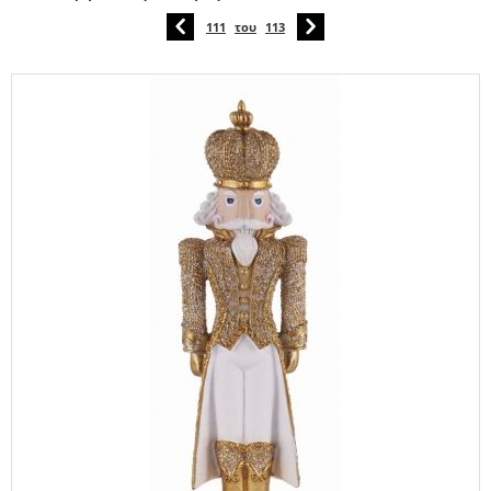
111
του
113