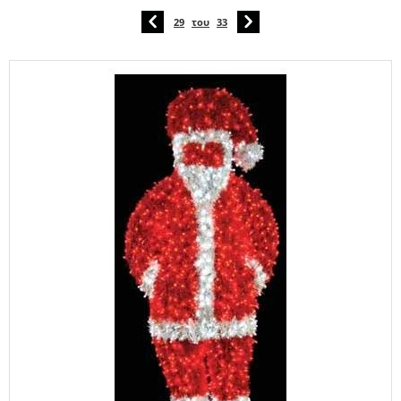
29
του
33