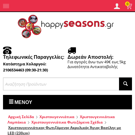
0
Τηλεφωνικές Παραγγελίες:
Δωρεάν Αποστολή:
Για αγορές άνω των 49€ εως 5kg
Κατάστημα Χολαργού:
Δυνατότητα Αντικαταβολής
2106534463 (09:30-21:30)
ΜΕΝΟΎ
Αρχική Σελίδα
Χριστουγεννιάτικα
Χριστουγεννιάτικα
Λαμπάκια
Χριστουγεννιάτικα Φωτιζόμενα Σχέδια
Χριστουγεννιάτικος Φωτιζόμενος Ακρυλικός Άγιος Βασίλης με
LED (230cm)