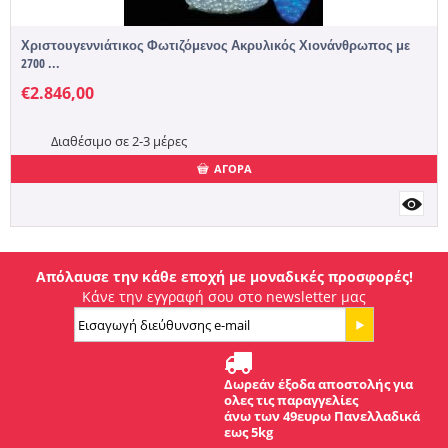
Χριστουγεννιάτικος Φωτιζόμενος Ακρυλικός Χιονάνθρωπος με
2700 ...
€
2.846,00
Διαθέσιμο σε 2-3 μέρες
ΑΓΟΡΑ
Απόλαυσε την κάθε εποχή με μοναδικές προσφορές!
Κάνε την εγγραφή σου στο newsletter μας
Δωρεάν έξοδα αποστολής για
ολες τις παραγγελίες
άνω των 49ευρω Πανελλαδικά
εως 5kg