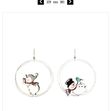
379
του
381