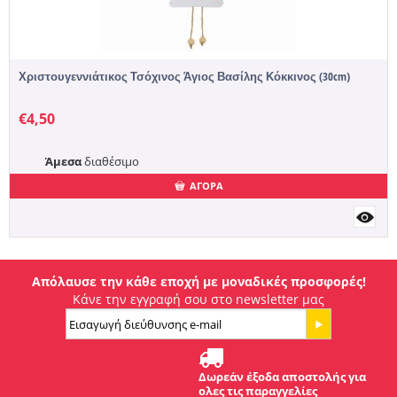
Χριστουγεννιάτικος Τσόχινος Άγιος Βασίλης Κόκκινος (30cm)
€
4,50
Άμεσα
διαθέσιμο
ΑΓΟΡΑ
Απόλαυσε την κάθε εποχή με μοναδικές προσφορές!
Κάνε την εγγραφή σου στο newsletter μας
Δωρεάν έξοδα αποστολής για
ολες τις παραγγελίες