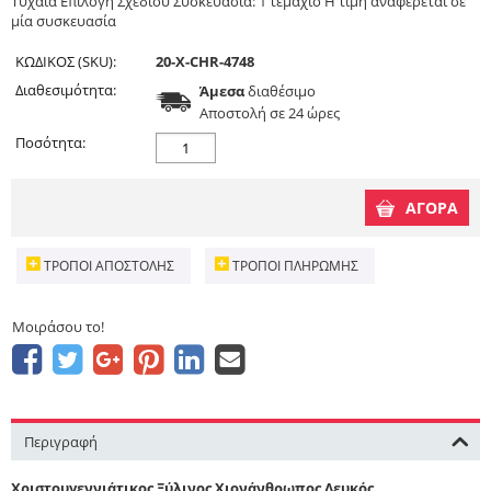
Τυχαία Επιλογή Σχεδίου Συσκευασία: 1 τεμάχιο Η τιμή αναφέρεται σε
μία συσκευασία
ΚΩΔΙΚΟΣ (SKU):
20-X-CHR-4748
Διαθεσιμότητα:
Άμεσα
διαθέσιμο
Aποστολή σε 24 ώρες
Ποσότητα:
ΑΓΟΡΑ
ΤΡΌΠΟΙ ΑΠΟΣΤΟΛΉΣ
ΤΡΌΠΟΙ ΠΛΗΡΩΜΉΣ
Μοιράσου το!
Περιγραφή
Χριστουγεννιάτικος Ξύλινος Χιονάνθρωπος Λευκός