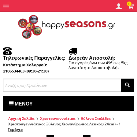
0
Τηλεφωνικές Παραγγελίες:
Δωρεάν Αποστολή:
Για αγορές άνω των 49€ εως 5kg
Κατάστημα Χολαργού:
Δυνατότητα Αντικαταβολής
2106534463 (09:30-21:30)
ΜΕΝΟΎ
Αρχική Σελίδα
Χριστουγεννιάτικα
Ξύλινα Στολίδια
Χριστουγεννιάτικος Ξύλινος Χιονάνθρωπος Λευκός (24cm) - 1
Τεμάχιο