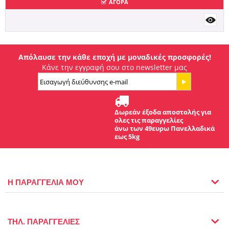
ΑΓΟΡΑ
Απόλαυσε την κάθε εποχή με μοναδικές προσφορές!
Κάνε την εγγραφή σου στο newsletter μας
Δωρεάν έξοδα αποστολής για
ολες τις παραγγελίες
άνω των 49ευρω Πανελλαδικά
εως 5kg
Η ΠΑΡΑΓΓΕΛΙΑ ΜΟΥ
ΤΗΛ. ΠΑΡΑΓΓΕΛΙΕΣ