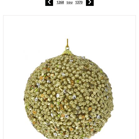
1268
του
1370