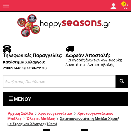
0
Τηλεφωνικές Παραγγελίες:
Δωρεάν Αποστολή:
Για αγορές άνω των 49€ εως 5kg
Κατάστημα Χολαργού:
Δυνατότητα Αντικαταβολής
2106534463 (09:30-21:30)
ΜΕΝΟΎ
Αρχική Σελίδα
Χριστουγεννιάτικα
Χριστουγεννιάτικες
Μπάλες
Όλες οι Μπάλες
Χριστουγεννιάτικη Μπάλα Χρυσή
με Στρας και Χάντρες (10cm)