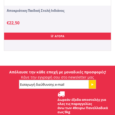
Αποκριάτικη Παιδική Στολή Ινδιάνος
€
22,50
ΑΓΟΡΑ
Απόλαυσε την κάθε εποχή με μοναδικές προσφορές!
Κάνε την εγγραφή σου στο newsletter μας
Δωρεάν έξοδα αποστολής για
ολες τις παραγγελίες
άνω των 49ευρω Πανελλαδικά
εως 5kg