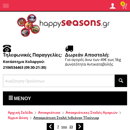
0
Τηλεφωνικές Παραγγελίες:
Δωρεάν Αποστολή:
Για αγορές άνω των 49€ εως 5kg
Κατάστημα Χολαργού:
Δυνατότητα Αντικαταβολής
2106534463 (09:30-21:30)
ΜΕΝΟΎ
Αρχική Σελίδα
Αποκριάτικα
Αποκριάτικες Στολές Αγοριών
Άγρια Δύση
Αποκριάτικη Στολή Ινδιάνος Τζούνιορ
7
του
23