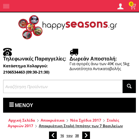
0
Τηλεφωνικές Παραγγελίες:
Δωρεάν Αποστολή:
Για αγορές άνω των 49€ εως 5kg
Κατάστημα Χολαργού:
Δυνατότητα Αντικαταβολής
2106534463 (09:30-21:30)
ΜΕΝΟΎ
Αρχική Σελίδα
Αποκριάτικα
Νέα Σχέδια 2017
Στολές
Αγοριών 2017
Αποκριάτικη Στολή Ιππότης των 7 Βασιλείων
16
του
38