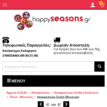
0
Τηλεφωνικές Παραγγελίες:
Δωρεάν Αποστολή:
Για αγορές άνω των 49€ εως 5kg
Κατάστημα Χολαργού:
Δυνατότητα Αντικαταβολής
2106534463 (09:30-21:30)
ΜΕΝΟΎ
Αρχική Σελίδα
Αποκριάτικα
Αποκριάτικες Στολές Ενηλίκων
Disco - Μουσική
Αποκριάτικη Στολή Μουσικός
81
του
87