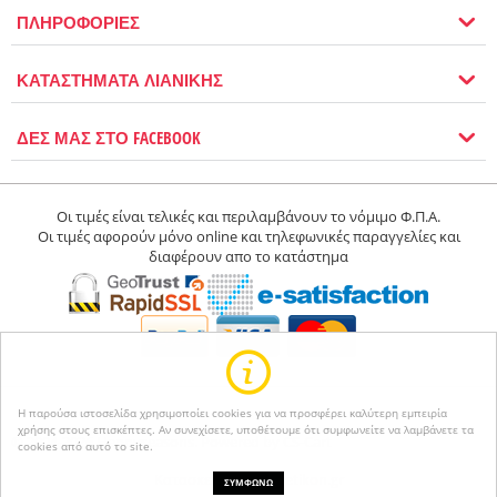
ΠΛΗΡΟΦΟΡΙΕΣ
ΚΑΤΑΣΤΗΜΑΤΑ ΛΙΑΝΙΚΗΣ
ΔΕΣ ΜΑΣ ΣΤΟ FACEBOOK
Οι τιμές είναι τελικές και περιλαμβάνουν το νόμιμο Φ.Π.Α.
Οι τιμές αφορούν μόνο online και τηλεφωνικές παραγγελίες και
διαφέρουν απο το κατάστημα
Η παρούσα ιστοσελίδα χρησιμοποίει cookies για να προσφέρει καλύτερη εμπειρία
χρήσης στους επισκέπτες. Αν συνεχίσετε, υποθέτουμε ότι συμφωνείτε να λαμβάνετε τα
© 2004-2026 Happyseasons.
Powered by CS-Cart
cookies από αυτό το site.
Κατασκευή eshop netikon.gr
ΣΥΜΦΩΝΩ